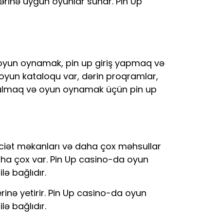
lərinə uyğun oyunlar sunar. Pin Up
da oyun oynamak, pin up giriş yapmaq və
r oyun kataloqu var, dərin proqramlar,
oşulmaq və oyun oynamak üçün pin up
aciət məkanları və daha çox məhsullar
ə daha çox var. Pin Up casino-da oyun
ə bağlıdır.
rinə yetirir. Pin Up casino-da oyun
ə bağlıdır.