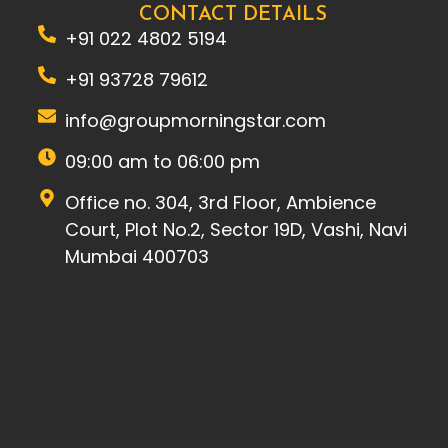
CONTACT DETAILS
+91 022 4802 5194
+91 93728 79612
info@groupmorningstar.com
09:00 am to 06:00 pm
Office no. 304, 3rd Floor, Ambience
Court, Plot No.2, Sector 19D, Vashi, Navi
Mumbai 400703