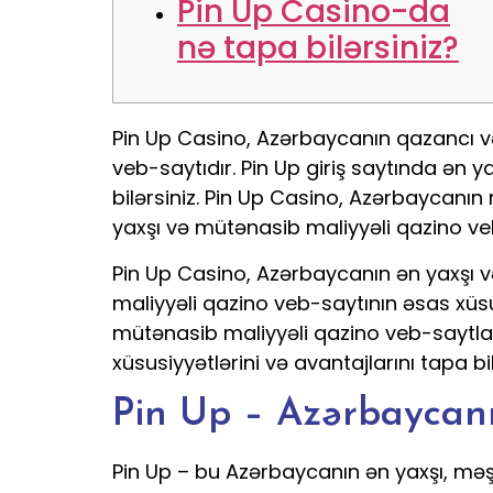
Pin Up Casino-da
nə tapa bilərsiniz?
Pin Up Casino, Azərbaycanın qazancı v
veb-saytıdır. Pin Up giriş saytında ən 
bilərsiniz. Pin Up Casino, Azərbaycanın
yaxşı və mütənasib maliyyəli qazino veb-
Pin Up Casino, Azərbaycanın ən yaxşı v
maliyyəli qazino veb-saytının əsas xüsus
mütənasib maliyyəli qazino veb-saytlar
xüsusiyyətlərini və avantajlarını tapa bil
Pin Up – Azərbaycanı
Pin Up – bu Azərbaycanın ən yaxşı, məşh