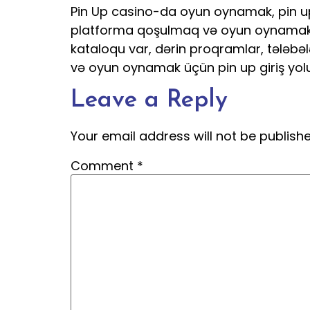
Pin Up casino-da oyun oynamak, pin up 
platforma qoşulmaq və oyun oynamak üçün
kataloqu var, dərin proqramlar, tələbə
və oyun oynamak üçün pin up giriş yolu il
Leave a Reply
Your email address will not be publishe
Comment
*