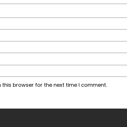
 this browser for the next time I comment.