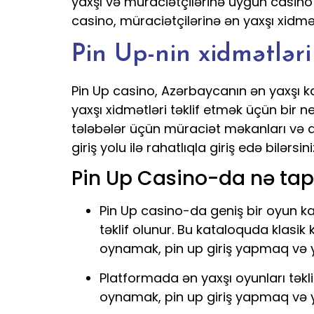
yaxşı və müraciətçilərinə uyğun casino 
casino, müraciətçilərinə ən yaxşı xidmə
Pin Up-nin xidmətləri
Pin Up casino, Azərbaycanın ən yaxşı ka
yaxşı xidmətləri təklif etmək üçün bir 
tələbələr üçün müraciət məkanları və 
giriş yolu ilə rahatlıqla giriş edə bilərsini
Pin Up Casino-da nə tapa
Pin Up casino-da geniş bir oyun k
təklif olunur. Bu kataloquda klasik 
oynamak, pin up giriş yapmaq və ya
Platformada ən yaxşı oyunları təkli
oynamak, pin up giriş yapmaq və ya