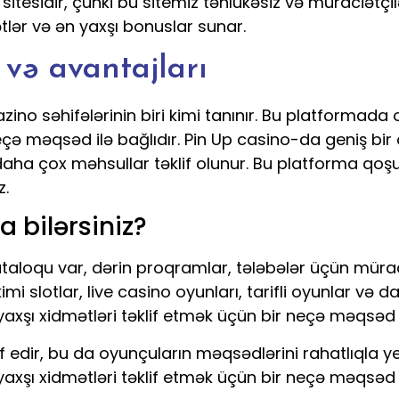
sitesidir, çünki bu sitemiz təhlükəsiz və müraciətçi
tlər və ən yaxşı bonuslar sunar.
 və avantajları
zino səhifələrinin biri kimi tanınır. Bu platforma
neçə məqsəd ilə bağlıdır. Pin Up casino-da geniş bi
daha çox məhsullar təklif olunur. Bu platforma q
z.
 bilərsiniz?
ataloqu var, dərin proqramlar, tələbələr üçün mür
kimi slotlar, live casino oyunları, tarifli oyunlar v
xşı xidmətləri təklif etmək üçün bir neçə məqsəd il
f edir, bu da oyunçuların məqsədlərini rahatlıqla ye
xşı xidmətləri təklif etmək üçün bir neçə məqsəd il