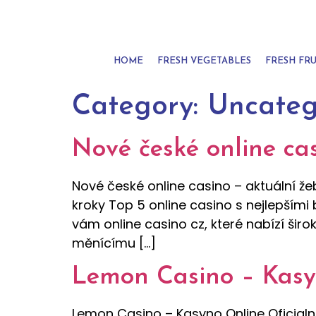
HOME
FRESH VEGETABLES
FRESH FRU
Category:
Uncateg
Nové české online cas
Nové české online casino – aktuální že
kroky Top 5 online casino s nejlepší
vám online casino cz, které nabízí ši
měnícímu […]
Lemon Casino – Kasy
Lemon Casino – Kasyno Online Oficjal