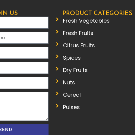
OIN US
PRODUCT CATEGORIES
Fresh Vegetables
Fresh Fruits
Citrus Fruits
Spices
Dry Fruits
Nuts
Cereal
Pulses
SEND