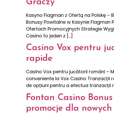
Graczy
Kasyno Flagman z Ofertą na Polskę – 
Bonusy Powitalne w Kasynie Flagman P
Ofertach Promocyjnych Strategie Wyg
Casino to jeden z […]
Casino Vox pentru juc
rapide
Casino Vox pentru jucătorii români – M
conveniente la Vox Casino Tranzacții r
de opțiuni pentru a efectua tranzacții r
Fontan Casino Bonus 
promocje dla nowych