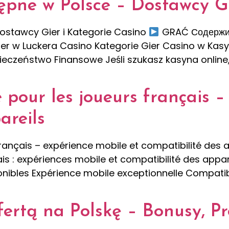
pne w Polsce – Dostawcy Gi
ostawcy Gier i Kategorie Casino
GRAĆ Содержи
ier w Luckera Casino Kategorie Gier Casino w Kas
czeństwo Finansowe Jeśli szukasz kasyna online, k
pour les joueurs français –
areils
rançais – expérience mobile et compatibilité des 
çais : expériences mobile et compatibilité des ap
onibles Expérience mobile exceptionnelle Compatib
rtą na Polskę – Bonusy, Pr