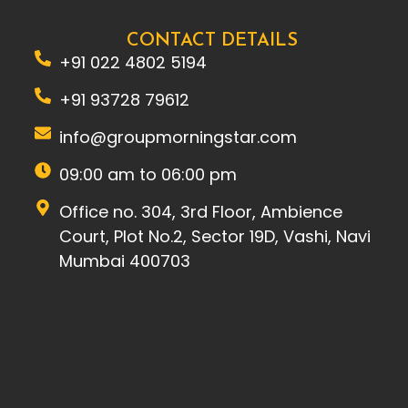
CONTACT DETAILS
+91 022 4802 5194
+91 93728 79612
info@groupmorningstar.com
09:00 am to 06:00 pm
Office no. 304, 3rd Floor, Ambience
Court, Plot No.2, Sector 19D, Vashi, Navi
Mumbai 400703