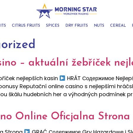
ITS
CITRUS FRUITS
SPICES
DRY FRUITS
NUTS
CEREAL
orized
ino – aktuální žebříček nejl
bříček nejlepších kasin
HRÁT Содержимое Nejlepší
mi bonusy Reputační online casino s nejlepšími h
rokou škálu hudebních her a výhodných podmínek pr
no Online Oficjalna Strona
na Strona
GRAĆ Содержимое Gry Hazardowe i Slo